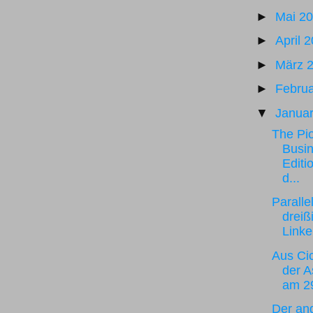
►
Mai 2
►
April 
►
März 
►
Febru
▼
Janua
The Pio
Busin
Editi
d...
Paralle
dreiß
Linke
Aus Cic
der 
am 29
Der and