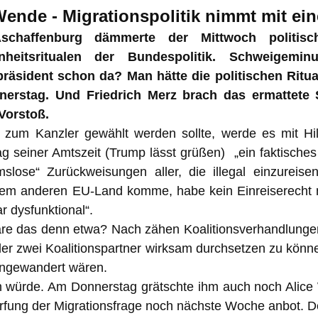
nde - Migrationspolitik nimmt mit eine
schaffenburg dämmerte der Mittwoch politisc
enheitsritualen der Bundespolitik. Schweigemi
räsident schon da? Man hätte die politischen Rit
nerstag. Und Friedrich Merz brach das ermattete
Vorstoß.
zum Kanzler gewählt werden sollte, werde es mit Hil
ag seiner Amtszeit (Trump lässt grüßen)
„ein faktische
slose“ Zurückweisungen aller, die illegal einzurei
inem anderen EU-Land komme, habe kein Einreiserecht
 dysfunktional“.
e das denn etwa? Nach zähen Koalitionsverhandlungen
der zwei Koalitionspartner wirksam durchsetzen zu kön
ingewandert wären.
 würde. Am Donnerstag grätschte ihm auch noch Alice 
rfung der Migrationsfrage noch nächste Woche anbot. De