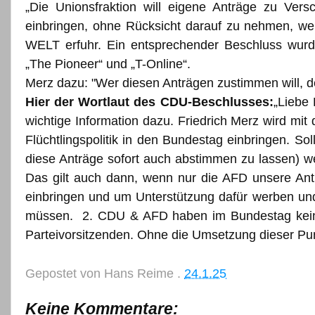
„Die Unionsfraktion will eigene Anträge zu Ve
einbringen, ohne Rücksicht darauf zu nehmen, w
WELT erfuhr. Ein entsprechender Beschluss wurde 
„The Pioneer“ und „T-Online“.
Merz dazu:
"Wer diesen Anträgen zustimmen will, de
Hier der Wortlaut des CDU-Beschlusses:
„Liebe 
wichtige Information dazu. Friedrich Merz wird mi
Flüchtlingspolitik in den Bundestag einbringen. S
diese Anträge sofort auch abstimmen zu lassen) we
Das gilt auch dann, wenn nur die AFD unsere Anträ
einbringen und um Unterstützung dafür werben und
müssen. 2. CDU & AFD haben im Bundestag keine 
Parteivorsitzenden. Ohne die Umsetzung dieser Pun
Gepostet von
Hans Reime
.
24.1.25
Keine Kommentare: