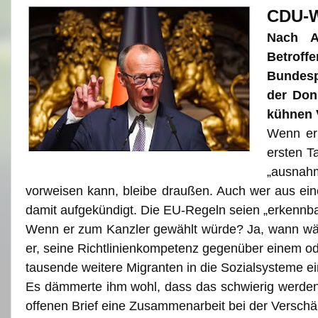
CDU-We
Nach A
Betroff
Bundesp
der Don
kühnen 
Wenn er 
ersten T
„ausnahm
vorweisen kann, bleibe draußen. Auch wer aus e
damit aufgekündigt. Die EU-Regeln seien „erkennbar
Wenn er zum Kanzler gewählt würde? Ja, wann wär
er, seine Richtlinienkompetenz gegenüber einem o
tausende weitere Migranten in die Sozialsysteme e
Es dämmerte ihm wohl, dass das schwierig werden
offenen Brief eine Zusammenarbeit bei der Verschä