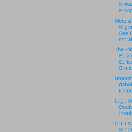
Krawa
Brand
Merz &
Migra
Das 
moral
The Pio
Busin
Editi
Bran
Brandm
dabei
linker
Lage d
Deut
Irren
CDU-W
Migra