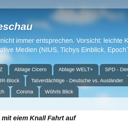
eschau
icht immer entsprechen. Vorsicht: leichte 
native Medien (NIUS, Tichys Einblick, Epoc
Z
Ablage Cicero
Ablage WELT+
SPD - Der
R-Block
Tatverdächtige - Deutsche vs. Ausländer
ch
Corona
Wöhrls Blick
mit eiem Knall Fahrt auf