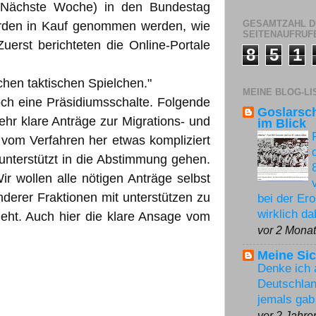
: Nächste Woche) in den Bundestag
GESAMTZAHL D
ürden in Kauf genommen werden, wie
SEITENAUFRUF
erst berichteten die Online-Portale
8
5
1
chen taktischen Spielchen."
MEINE BLOG-LI
och eine Präsidiumsschalte. Folgende
Goslarsc
ehr klare Anträge zur Migrations- und
im Blick
 vom Verfahren her etwas kompliziert
unterstützt in die Abstimmung gehen.
r wollen alle nötigen Anträge selbst
erer Fraktionen mit unterstützen zu
bei der Er
wirklich da
ht. Auch hier die klare Ansage vom
vor 2 Mona
Meine Sic
Denke ich 
Deutschlan
jemals ga
vor 2 Jahre