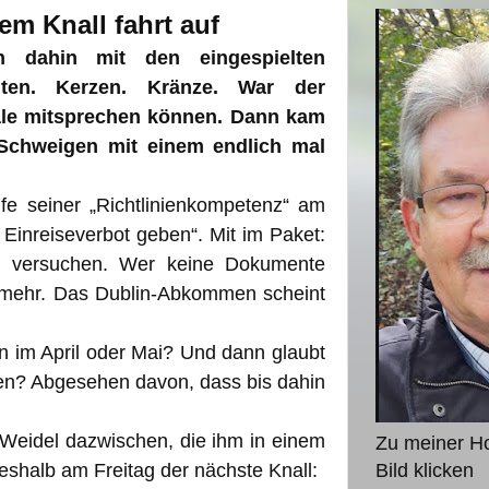
m Knall fahrt auf
h dahin mit den eingespielten
nuten. Kerzen. Kränze. War der
uale mitsprechen können. Dann kam
 Schweigen mit einem endlich mal
fe seiner „Richtlinienkompetenz“ am
s Einreiseverbot geben“. Mit im Paket:
sen versuchen. Wer keine Dokumente
 mehr. Das Dublin-Abkommen scheint
 im April oder Mai? Und dann glaubt
nen? Abgesehen davon, dass bis dahin
Weidel dazwischen, die ihm in einem
Zu meiner H
shalb am Freitag der nächste Knall:
Bild klicken