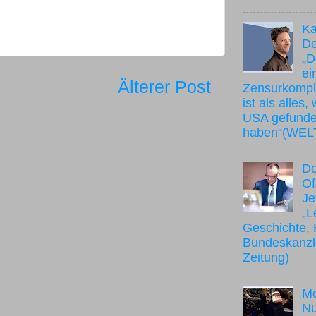
Ka
De
„D
ei
Älterer Post
Zensurkompl
ist als alles,
USA gefund
haben“(WEL
Do
Of
Je
„L
Geschichte, 
Bundeskanzle
Zeitung)
Mo
Nu