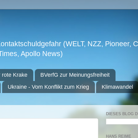
Kontaktschuldgefahr (WELT, NZZ, Pioneer, C
hTimes, Apollo News)
 rote Krake
BVerfG zur Meinungsfreiheit
Ukraine - Vom Konflikt zum Krieg
Klimawandel
DIESES BLOG 
HANS REIME