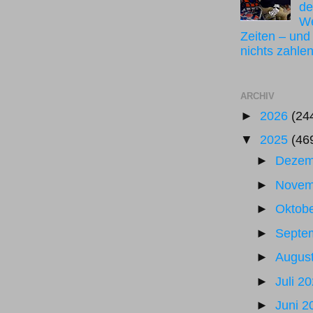
de
We
Zeiten – und
nichts zahle
ARCHIV
►
2026
(24
▼
2025
(46
►
Dezem
►
Novem
►
Oktob
►
Septe
►
Augus
►
Juli 2
►
Juni 